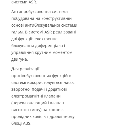
системи ASR.
Антипробуксовочна система
побудована на конструктивній
основі антиблокувальної системи
гальм. В системі ASR реалізовані
дві функції: електронне
блокування диференціала і
управління крутним моментом
двигуна.
Для реалізації
протівобуксовочних функцій в
системі використовується насос
зворотної подачі і додаткові
електромагнітні клапани
(переключающий і клапан
високого тиску) на кожне з
провідних коліс в гідравлічному
блоці ABS.