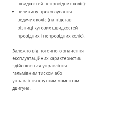
швидкостей непровідних коліс);
величину проковзування
ведучих коліс (на підставі
різниці кутових швидкостей
провідних і непровідних коліс).
Залежно від поточного значення
експлуатаційних характеристик
здійснюється управління
гальмівним тиском або
управління крутним моментом
двигуна.