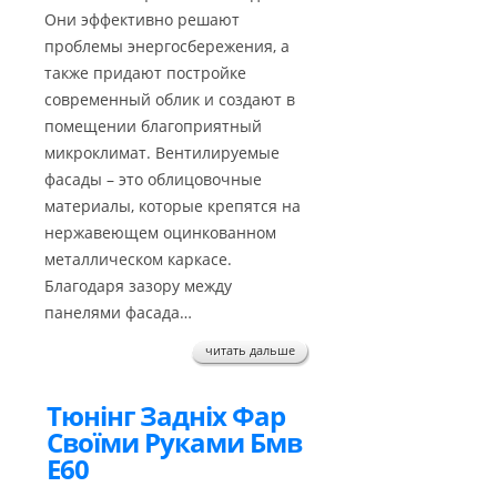
Они эффективно решают
проблемы энергосбережения, а
также придают постройке
современный облик и создают в
помещении благоприятный
микроклимат. Вентилируемые
фасады – это облицовочные
материалы, которые крепятся на
нержавеющем оцинкованном
металлическом каркасе.
Благодаря зазору между
панелями фасада…
читать дальше
Тюнінг Задніх Фар
Своїми Руками Бмв
Е60