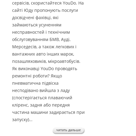
сервісів, скористайтеся YouDo. На
сайті Юду пропонують послуги
досвідчені фахівці, які
займаються усуненням
несправностей і технічним
обслуговуванням БМВ, Ауді,
Мерседесів, а також легкових і
вантажних авто інших марок,
позашляховиків, мікроавтобусів.
Як виконавці YouDo проводять
ремонтні роботи? Якщо
пневматична підвіска
несподівано вийшла з ладу
(спостерігається плаваючий
кліренс, задня або передня
частина машини задирається при
запуску)…
читать дальше