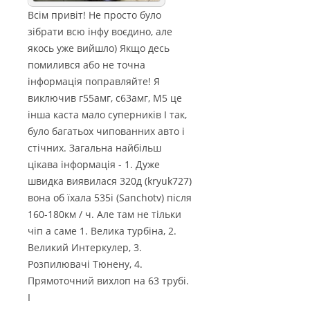
Всім привіт! Не просто було
зібрати всю інфу воєдино, але
якось уже вийшло) Якщо десь
помилився або не точна
інформація поправляйте! Я
виключив г55амг, с63амг, М5 це
інша каста мало суперників І так,
було багатьох чипованних авто і
стічних. Загальна найбільш
цікава інформація - 1. Дуже
швидка виявилася 320д (kryuk727)
вона об їхала 535i (Sanchotv) після
160-180км / ч. Але там не тільки
чіп а саме 1. Велика турбіна, 2.
Великий Интеркулер, 3.
Розпилювачі Тюнену, 4.
Прямоточний вихлоп на 63 трубі.
І