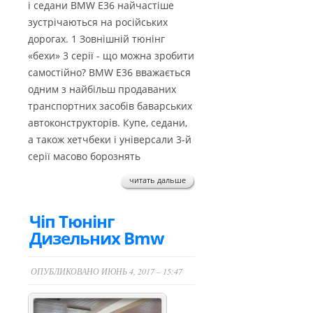
і седани BMW E36 найчастіше
зустрічаються на російських
дорогах. 1 Зовнішній тюнінг
«бехи» 3 серії - що можна зробити
самостійно? BMW E36 вважається
одним з найбільш продаваних
транспортних засобів баварських
автоконструкторів. Купе, седани,
а також хетчбеки і універсали 3-й
серії масово борознять
читать дальше
Чіп Тюнінг
Дизельних Bmw
ОПУБЛИКОВАНО ИЮНЬ 4, 2017 – 15:47