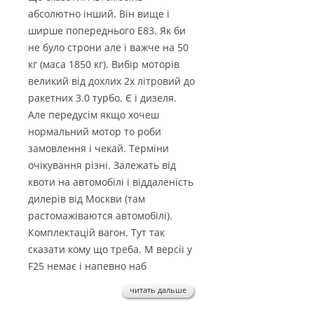
абсолютно інший. Він вище і
ширше попереднього Е83. Як би
не було строни але і важче на 50
кг (маса 1850 кг). Вибір моторів
великий від дохлих 2х літровий до
ракетних 3.0 турбо. Є і дизеля.
Але передусім якщо хочеш
нормальний мотор то роби
замовлення і чекай. Терміни
очікування різні. Залежать від
квоти на автомобілі і віддаленість
дилерів від Москви (там
растомажіваются автомобілі).
Комплектацій вагон. Тут так
сказати кому що треба. М версії у
F25 немає і напевно наб
читать дальше