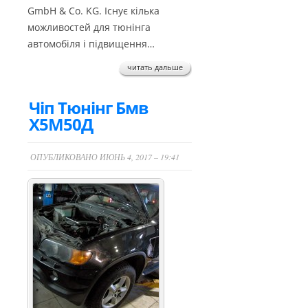
GmbH & Co. KG. Існує кілька
можливостей для тюнінга
автомобіля і підвищення…
читать дальше
Чіп Тюнінг Бмв
Х5М50Д
ОПУБЛИКОВАНО ИЮНЬ 4, 2017 – 19:41