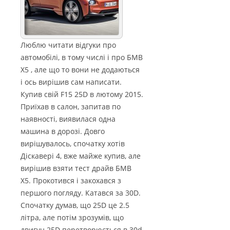
Люблю читати відгуки про
автомобілі, в тому числі і про БМВ
Х5 , але що то вони не додаються
і ось вирішив сам написати.
Купив свій F15 25D в лютому 2015.
Приїхав в салон, запитав по
наявності, виявилася одна
машина в дорозі. Довго
вирішувалось, спочатку хотів
Діскавері 4, вже майже купив, але
вирішив взяти тест драйв БМВ
Х5. Прокотився і закохався з
першого погляду. Катався за 30D.
Спочатку думав, що 25D це 2.5
літра, але потім зрозумів, що
двигун 25D перетворюється в 30d