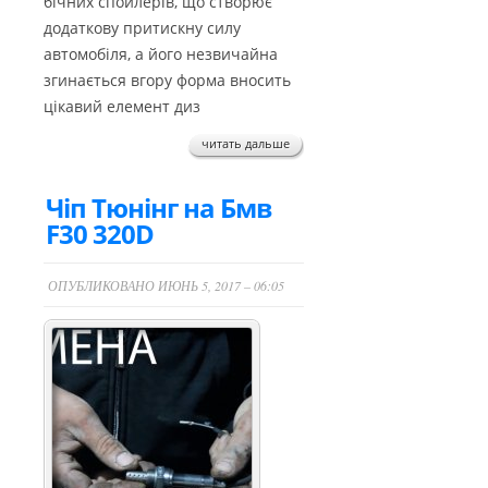
бічних спойлерів, що створює
додаткову притискну силу
автомобіля, а його незвичайна
згинається вгору форма вносить
цікавий елемент диз
читать дальше
Чіп Тюнінг на Бмв
F30 320D
ОПУБЛИКОВАНО ИЮНЬ 5, 2017 – 06:05