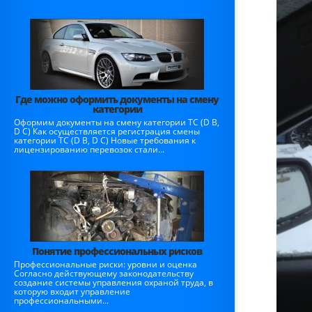
Где можно оформить документы на смену
категории
Оформим документы на смену категории ТС (D B,
D C) Как осуществляется регистрация смены
категории ТС (D B, D C) Новые требования к
лицензированию перевозок стали...
Понятие профессиональных рисков
Профессиональные риски: уровни и оценка
Согласно действующему законодательству
создание системы управления охраной труда, в
которую входит управление
профессиональными...