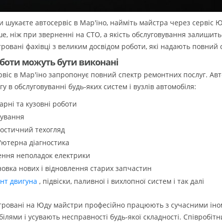
и шукаєте автосервіс в Мар'їно, найміть майстра через сервіс Ю
е, ніж при зверненні на СТО, а якість обслуговування залишить
ровані фахівці з великим досвідом роботи, які надають повний 
оботи можуть бути виконані
рвіс в Мар'їно запропонує повний спектр ремонтних послуг. Ав
у в обслуговуванні будь-яких систем і вузлів автомобіля:
арні та кузовні роботи
ування
ностичний техогляд
'ютерна діагностика
ення неполадок електрики
новка нових і відновлення старих запчастин
нт двигуна
, підвіски, паливної і вихлопної систем і так далі
тровані на Юду майстри професійно працюють з сучасними іно
ілями і усувають несправності будь-якої складності. Співробітн