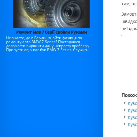
тим, що
Замовт
швидко
виїздо
Ремонт Бмв 7 Серії Своїми Руками
Не знаєте, де в Бариші знайти фахівця по
ремонту авто BMW 7-Series? Постараюся
допомогти вирішити дану непросту проблему.
Припустимо, у вас був BMW 7-Series. Служив...
Похож
Куз
Куз
Куз
Куз