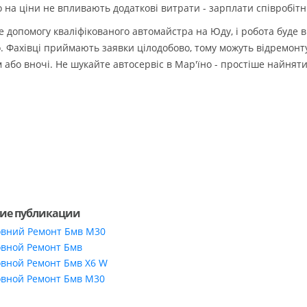
 на ціни не впливають додаткові витрати - зарплати співробітник
е допомогу кваліфікованого автомайстра на Юду, і робота буде в
. Фахівці приймають заявки цілодобово, тому можуть відремонту
м або вночі. Не шукайте автосервіс в Мар'їно - простіше найнят
ие публикации
овний Ремонт Бмв М30
овной Ремонт Бмв
овной Ремонт Бмв Х6 W
овной Ремонт Бмв М30