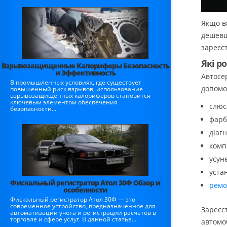
Якщо в
дешевш
зареєст
Які р
Взрывозащищенные Калориферы Безопасность
и Эффективность
Автосе
В промышленных условиях, где существует
допомог
повышенный риск взрывов, использование
взрывозащищенных калориферов становится
ключевым элементом обеспечения
слюс
безопасности...
фарб
діаг
комп
усун
уста
Фискальный регистратор Атол 30Ф Обзор и
ремо
особенности
Фискальный регистратор Атол 30Ф — это
современное устройство, предназначенное для
Зареєс
автоматизации учета и регистрации расчетов в
торговле и сфере услуг. В данной статье...
автомоб