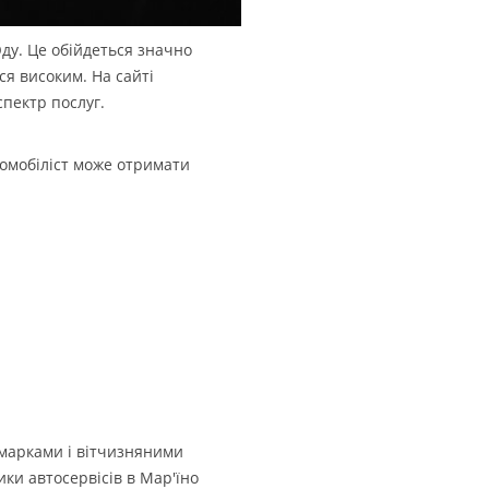
ду. Це обійдеться значно
ся високим. На сайті
спектр послуг.
томобіліст може отримати
марками і вітчизняними
ики автосервісів в Мар'їно