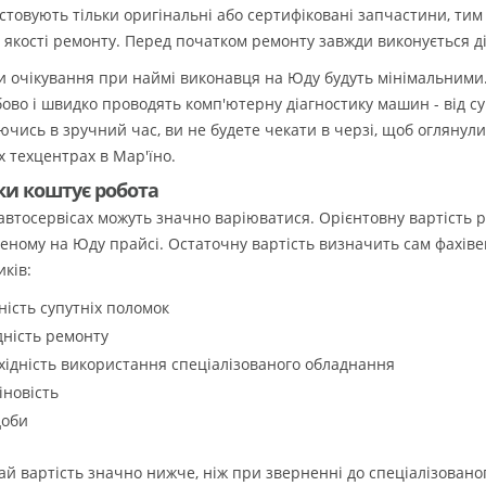
стовують тільки оригінальні або сертифіковані запчастини, т
ї якості ремонту. Перед початком ремонту завжди виконується 
и очікування при наймі виконавця на Юду будуть мінімальними
бово і швидко проводять комп'ютерну діагностику машин - від су
чись в зручний час, ви не будете чекати в черзі, щоб оглянули 
х техцентрах в Мар'їно.
ки коштує робота
 автосервісах можуть значно варіюватися. Орієнтовну вартість 
еному на Юду прайсі. Остаточну вартість визначить сам фахівец
ків:
ність супутніх поломок
дність ремонту
хідність використання спеціалізованого обладнання
іновість
доби
й вартість значно нижче, ніж при зверненні до спеціалізованог