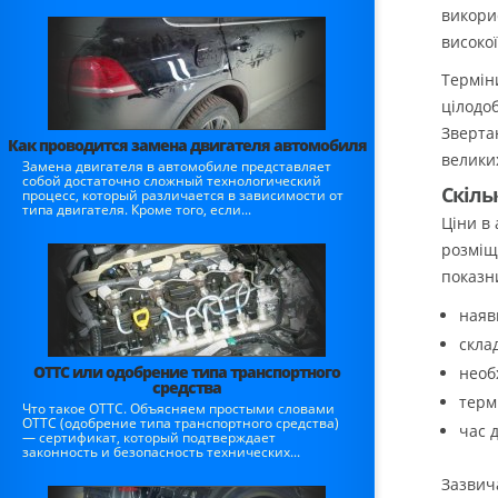
викори
високо
Термін
цілодо
Звертаю
Как проводится замена двигателя автомобиля
велики
Замена двигателя в автомобиле представляет
собой достаточно сложный технологический
Скіль
процесс, который различается в зависимости от
типа двигателя. Кроме того, если...
Ціни в
розміщ
показни
наяв
скла
ОТТС или одобрение типа транспортного
необ
средства
терм
Что такое ОТТС. Объясняем простыми словами
ОТТС (одобрение типа транспортного средства)
час 
— сертификат, который подтверждает
законность и безопасность технических...
Зазвича