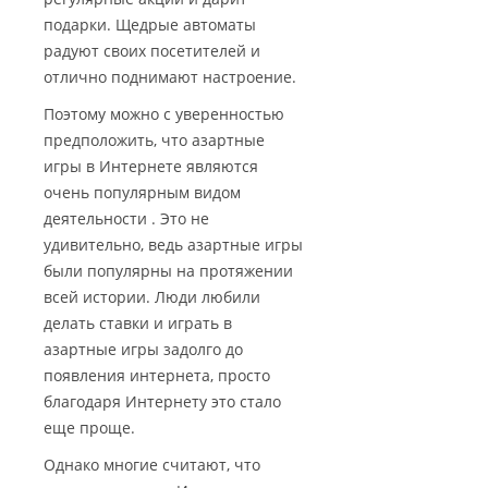
подарки. Щедрые автоматы
радуют своих посетителей и
отлично поднимают настроение.
Поэтому можно с уверенностью
предположить, что азартные
игры в Интернете являются
очень популярным видом
деятельности . Это не
удивительно, ведь азартные игры
были популярны на протяжении
всей истории. Люди любили
делать ставки и играть в
азартные игры задолго до
появления интернета, просто
благодаря Интернету это стало
еще проще.
Однако многие считают, что