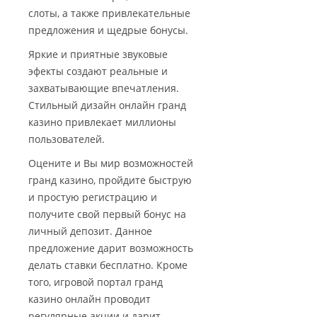
слоты, а также привлекательные
предложения и щедрые бонусы.
Яркие и приятные звуковые
эфекты создают реальные и
захватывающие впечатления.
Стильный дизайн онлайн гранд
казино привлекает миллионы
пользователей.
Оцените и Вы мир возможностей
гранд казино, пройдите быструю
и простую регистрацию и
получите свой первый бонус на
личный депозит. Данное
предложение дарит возможность
делать ставки бесплатно. Кроме
того, игровой портал гранд
казино онлайн проводит
регулярные акции и дарит