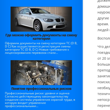
должен
домашн
наурок
другие
время.
людей 
Где можно оформить документы на смену
Воспол
категории
Оформим документы на смену категории ТС (D B,
D C) Как осуществляется регистрация смены
Что де
категории ТС (D B, D C) Новые требования к
поездк
лицензированию перевозок стали...
от 20 з
Больши
препод
заняти
поиски
необхо
Понятие профессиональных рисков
Профессиональные риски: уровни и оценка
технич
Согласно действующему законодательству
непоср
создание системы управления охраной труда, в
которую входит управление
перене
профессиональными...