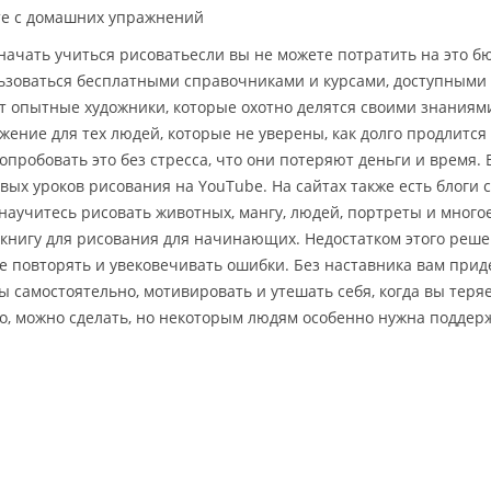
е с домашних упражнений
 начать учиться рисоватьесли вы не можете потратить на это б
ьзоваться бесплатными справочниками и курсами, доступными 
т опытные художники, которые охотно делятся своими знаниями
жение для тех людей, которые не уверены, как долго продлится
попробовать это без стресса, что они потеряют деньги и время.
вых уроков рисования на YouTube. На сайтах также есть блог
 научитесь рисовать животных, мангу, людей, портреты и много
 книгу для рисования для начинающих. Недостатком этого решен
е повторять и увековечивать ошибки. Без наставника вам приде
ы самостоятельно, мотивировать и утешать себя, когда вы теряет
о, можно сделать, но некоторым людям особенно нужна поддерж