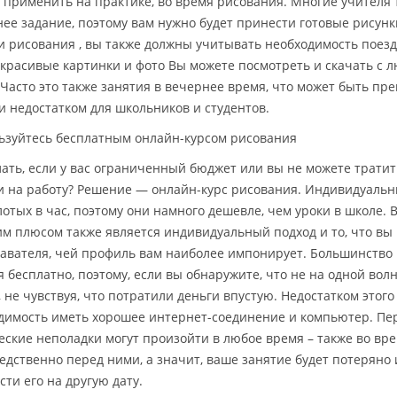
 применить на практике, во время рисования. Многие учителя
ее задание, поэтому вам нужно будет принести готовые рисунк
и рисования , вы также должны учитывать необходимость поезд
 красивые картинки и фото Вы можете посмотреть и скачать с л
 Часто это также занятия в вечернее время, что может быть п
и недостатком для школьников и студентов.
ьзуйтесь бесплатным онлайн-курсом рисования
лать, если у вас ограниченный бюджет или вы не можете трати
и на работу? Решение — онлайн-курс рисования. Индивидуаль
лотых в час, поэтому они намного дешевле, чем уроки в школе. В
м плюсом также является индивидуальный подход и то, что вы
авателя, чей профиль вам наиболее импонирует. Большинство
я бесплатно, поэтому, если вы обнаружите, что не на одной вол
, не чувствуя, что потратили деньги впустую. Недостатком этог
димость иметь хорошее интернет-соединение и компьютер. Пер
еские неполадки могут произойти в любое время – также во вр
едственно перед ними, а значит, ваше занятие будет потеряно
сти его на другую дату.