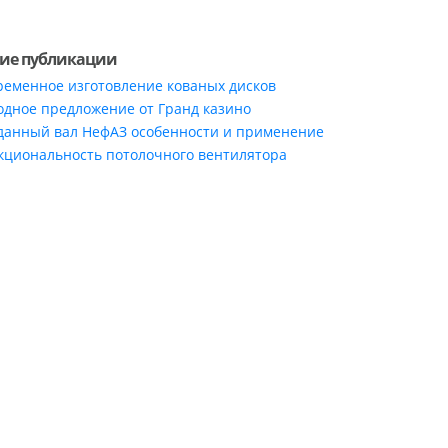
ие публикации
ременное изготовление кованых дисков
одное предложение от Гранд казино
данный вал НефАЗ особенности и применение
кциональность потолочного вентилятора