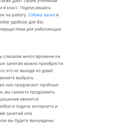
 также дают своим ученикам
и в класс. Подписавшись
ок на работу.
Собака хаски
и
юбое удобное для Вас
реимуществом для работающих
ть слишком много времени на
ные занятия можно приобрести
се это не выходя из дома!
 можете выбрать
 из них предлагают пробные
не, вы сможете продолжить
о решения является
ебои в подаче интернета и
емя занятий или
 или вы будете вынуждены