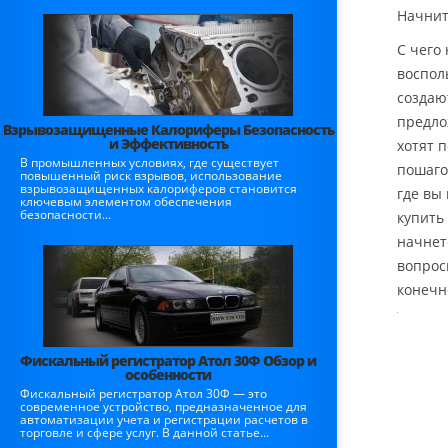
Начнит
С чего
воспол
создаю
предло
Взрывозащищенные Калориферы Безопасность
и Эффективность
хотят 
В промышленных условиях, где существует
пошаго
повышенный риск взрывов, использование
взрывозащищенных калориферов становится
где вы
ключевым элементом обеспечения
безопасности...
купить
начнет
вопрос
конечн
Фискальный регистратор Атол 30Ф Обзор и
особенности
Фискальный регистратор Атол 30Ф — это
современное устройство, предназначенное для
автоматизации учета и регистрации расчетов в
торговле и сфере услуг. В данной статье...