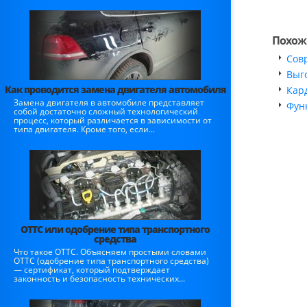
Похож
Сов
Выг
Как проводится замена двигателя автомобиля
Кар
Замена двигателя в автомобиле представляет
Фун
собой достаточно сложный технологический
процесс, который различается в зависимости от
типа двигателя. Кроме того, если...
ОТТС или одобрение типа транспортного
средства
Что такое ОТТС. Объясняем простыми словами
ОТТС (одобрение типа транспортного средства)
— сертификат, который подтверждает
законность и безопасность технических...