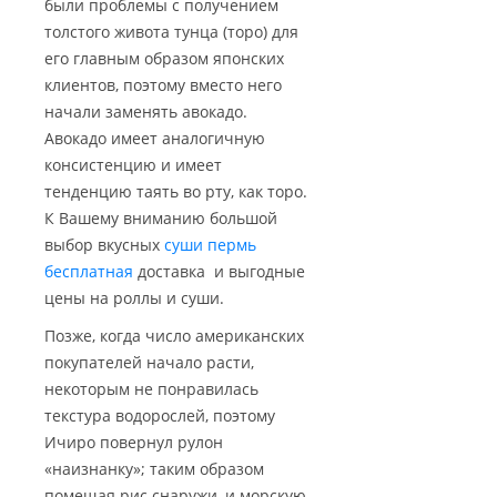
были проблемы с получением
толстого живота тунца (торо) для
его главным образом японских
клиентов, поэтому вместо него
начали заменять авокадо.
Авокадо имеет аналогичную
консистенцию и имеет
тенденцию таять во рту, как торо.
К Вашему вниманию большой
выбор вкусных
суши пермь
бесплатная
доставка и выгодные
цены на роллы и суши.
Позже, когда число американских
покупателей начало расти,
некоторым не понравилась
текстура водорослей, поэтому
Ичиро повернул рулон
«наизнанку»; таким образом
помещая рис снаружи, и морскую