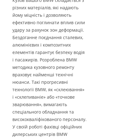
Кузов Вашого BMW складається з
різних матеріалів, які надають
йому міцність і дозволяють
ефективно поглинати вплив сили
удару за рахунок зон деформації.
Бездоганне поєднання сталевих,
алюмінієвих і композитних
елементів гарантує безпеку водія
і пасажирів. Розроблена BMW
методика кузовного ремонту
враховує найменші технічні
нюанси. Такі прогресивні
технології BMW, як «склеювання»
і «склепиваніе» або «точкове
зварювання», вимагають
спеціального обладнання та
висококваліфікованого персоналу.
У своїй роботі фахівці офіційних
дилерських центрів BMW