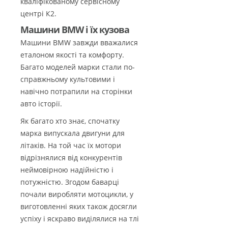
кваліфікованому сервісному
центрі К2.
Машини BMW і їх кузова
Машини BMW завжди вважалися
еталоном якості та комфорту.
Багато моделей марки стали по-
справжньому культовими і
навічно потрапили на сторінки
авто історії.
Як багато хто знає, спочатку
марка випускала двигуни для
літаків. На той час їх мотори
відрізнялися від конкурентів
неймовірною надійністю і
потужністю. Згодом баварці
почали виробляти мотоцикли, у
виготовленні яких також досягли
успіху і яскраво виділялися на тлі