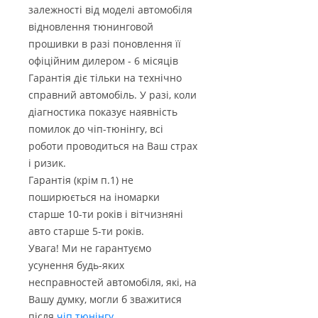
залежності від моделі автомобіля
відновлення тюнинговой
прошивки в разі поновлення її
офіційним дилером - 6 місяців
Гарантія діє тільки на технічно
справний автомобіль. У разі, коли
діагностика показує наявність
помилок до чіп-тюнінгу, всі
роботи проводиться на Ваш страх
і ризик.
Гарантія (крім п.1) не
поширюється на іномарки
старше 10-ти років і вітчизняні
авто старше 5-ти років.
Увага! Ми не гарантуємо
усунення будь-яких
несправностей автомобіля, які, на
Вашу думку, могли б зважитися
після
чіп тюнінгу
.