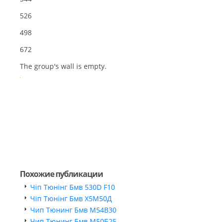
526
498
672
The group's wall is empty.
Похожие публикации
Чіп Тюнінг Бмв 530D F10
Чіп Тюнінг Бмв Х5М50Д
Чип Тюнинг Бмв М54В30
Чип Тюнинг Бмв М50Б25