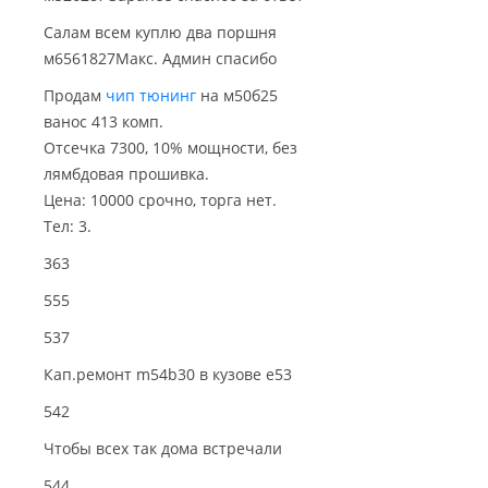
Салам всем куплю два поршня
м6561827Макс. Админ спасибо
Продам
чип тюнинг
на м50б25
ванос 413 комп.
Отсечка 7300, 10% мощности, без
лямбдовая прошивка.
Цена: 10000 срочно, торга нет.
Тел: 3.
363
555
537
Кап.ремонт m54b30 в кузове е53
542
Чтобы всех так дома встречали
544