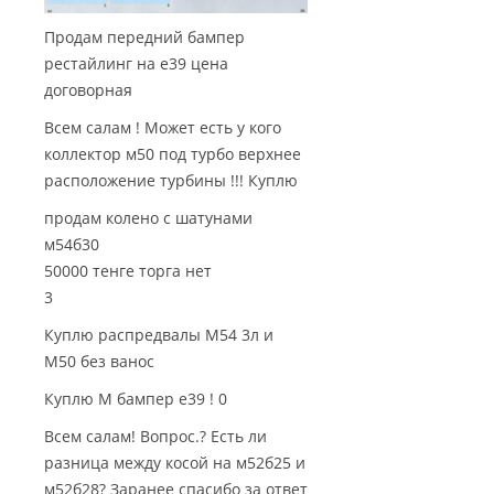
Продам передний бампер
рестайлинг на е39 цена
договорная
Всем салам ! Может есть у кого
коллектор м50 под турбо верхнее
расположение турбины !!! Куплю
продам колено с шатунами
м54б30
50000 тенге торга нет
3
Куплю распредвалы М54 3л и
М50 без ванос
Куплю М бампер е39 ! 0
Всем салам! Вопрос.? Есть ли
разница между косой на м52б25 и
м52б28? Заранее спасибо за ответ