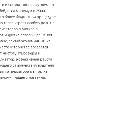
о из строя, поскольку элемент
обойдется минимум в 25000
ся о более бюджетной процедуре
х газов играет особую роль не
ализаторов в Москве в
ют и другие способы решения
ловно, самый экономичный из
место устройства врезается
т чистоту атмосферы и
ализатор, эффективная работа
орошего самочувствия водителя
ния катализатора мы так же
аличия нашего магазина.