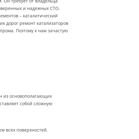
. Он требует от владельца
оверенных и надежных СТО.
лементов – каталитический
хих дорог ремонт катализаторов
прома. Поэтому к нам зачастую
ин из основополагающих
ставляет собой сложную
ем всех поверхностей.