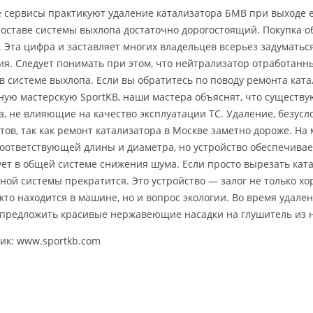
 сервисы практикуют удаление катализатора БМВ при выходе ег
 составе системы выхлопа достаточно дорогостоящий. Покупка 
. Эта цифра и заставляет многих владельцев всерьез задумать
ия. Следует понимать при этом, что нейтрализатор отработанны
 в системе выхлопа. Если вы обратитесь по поводу ремонта кат
ную мастерскую SportKB, наши мастера объяснят, что существу
а, не влияющие на качество эксплуатации ТС. Удаление, безус
тов, так как ремонт катализатора в Москве заметно дороже. На 
соответствующей длины и диаметра, но устройство обеспечивае
ует в общей системе снижения шума. Если просто вырезать кат
ной системы прекратится. Это устройство — залог не только х
, кто находится в машине, но и вопрос экологии. Во время удале
предложить красивые нержавеющие насадки на глушитель из н
ик: www.sportkb.com