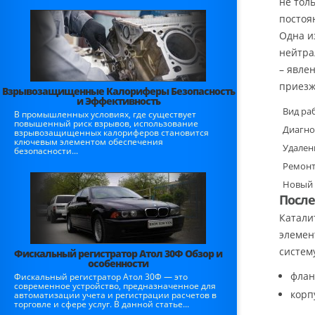
не тол
постоя
Одна и
нейтра
– явле
приез
Взрывозащищенные Калориферы Безопасность
и Эффективность
Вид ра
В промышленных условиях, где существует
повышенный риск взрывов, использование
Диагно
взрывозащищенных калориферов становится
ключевым элементом обеспечения
Удален
безопасности...
Ремонт
Новый 
После
Катали
элемен
систем
Фискальный регистратор Атол 30Ф Обзор и
особенности
флан
Фискальный регистратор Атол 30Ф — это
современное устройство, предназначенное для
корп
автоматизации учета и регистрации расчетов в
торговле и сфере услуг. В данной статье...