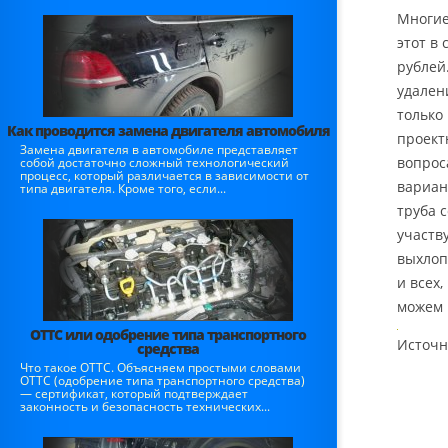
Многие
этот в
рублей
удален
только
Как проводится замена двигателя автомобиля
проект
Замена двигателя в автомобиле представляет
вопрос
собой достаточно сложный технологический
процесс, который различается в зависимости от
вариан
типа двигателя. Кроме того, если...
труба 
участв
выхлоп
и всех
можем 
ОТТС или одобрение типа транспортного
Источн
средства
Что такое ОТТС. Объясняем простыми словами
ОТТС (одобрение типа транспортного средства)
— сертификат, который подтверждает
законность и безопасность технических...