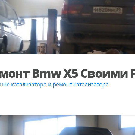
монт Bmw X5 Своими 
ние катализатора и ремонт катализатора