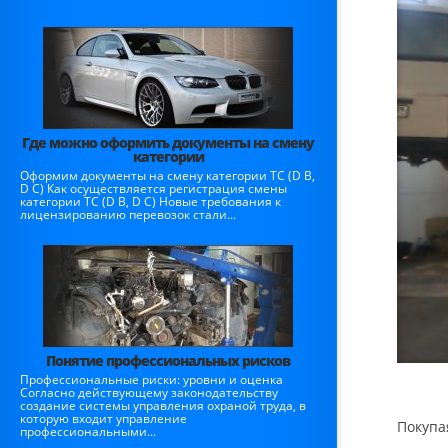
Где можно оформить документы на смену
категории
Оформим документы на смену категории ТС (D B,
D C) Как осуществляется регистрация смены
категории ТС (D B, D C) Новые требования к
лицензированию перевозок стали...
Понятие профессиональных рисков
Профессиональные риски: уровни и оценка
Согласно действующему законодательству
создание системы управления охраной труда, в
которую входит управление
Покупа
профессиональными...