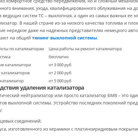
ько комфортное средство передвижения, но и сложный механизм
нного внимания, ухода, квалифицированного облуживания на д
з ведущих систем ТС – выхлопная, а один из самых важных ее э
лизатор. В нашей стране из-за низкого качества топлива и пло
ние нередкое даже на надежных представителях немецкого авто
жают на общий
тюнинг выхлопной системы
.
боты по катализаторам
Цена работы на ремонт катализатора
стика
бесплатно
ие катализатора
от 3 000 руб
 катализаторов
от 2 000 руб
катализатор
от 5 000 руб
дствия удаления катализатора
тический нейтрализатор или просто катализатор БМВ – это од
тов выхлопной системы. Устройство последних поколений пред
у:
цевых соединений;
уса, изготовленного из керамики с платиноиридиевым покрыти