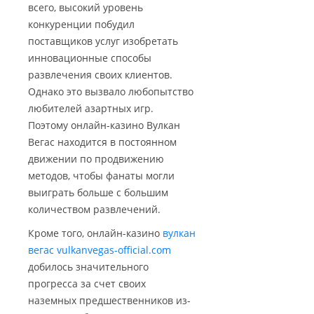
всего, высокий уровень
конкуренции побудил
поставщиков услуг изобретать
инновационные способы
развлечения своих клиентов.
Однако это вызвало любопытство
любителей азартных игр.
Поэтому онлайн-казино Вулкан
Вегас находится в постоянном
движении по продвижению
методов, чтобы фанаты могли
выиграть больше с большим
количеством развлечений.
Кроме того, онлайн-казино
вулкан
вегас vulkanvegas-official.com
добилось значительного
прогресса за счет своих
наземных предшественников из-