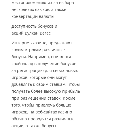
местоположению из-за выбора
нескольких языков, а также
конвертации валюты.
Доступность бонусов и
акций Вулкан Вегас
Интернет-казино, предлагают
своим игрокам различные
бонусы. Например, они вносят
свой вклад в получение бонусов
за регистрацию для своих новых
игроков, которые они могут
добавлять к своим ставкам, чтобы
получать более высокую прибыль
при размещении ставок. Кроме
того, чтобы привлечь больше
игроков, на веб-сайтах казино
обычно проводятся различные
акции, а также бонусы