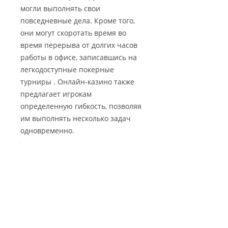
могли выполнять свои
повседневные дела. Кроме того,
они могут скоротать время во
время перерыва от долгих часов
работы в офисе, записавшись на
легкодоступные покерные
турниры . Онлайн-казино также
предлагает игрокам
определенную гибкость, позволяя
им выполнять несколько задач
одновременно.