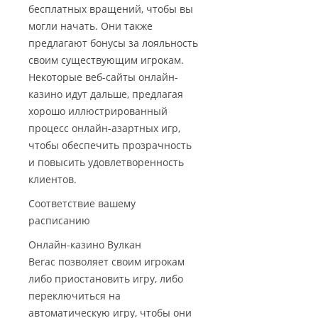
бесплатных вращений, чтобы вы
могли начать. Они также
предлагают бонусы за лояльность
своим существующим игрокам.
Некоторые веб-сайты онлайн-
казино идут дальше, предлагая
хорошо иллюстрированный
процесс онлайн-азартных игр,
чтобы обеспечить прозрачность
и повысить удовлетворенность
клиентов.
Соответствие вашему
расписанию
Онлайн-казино Вулкан
Вегас позволяет своим игрокам
либо приостановить игру, либо
переключиться на
автоматическую игру, чтобы они