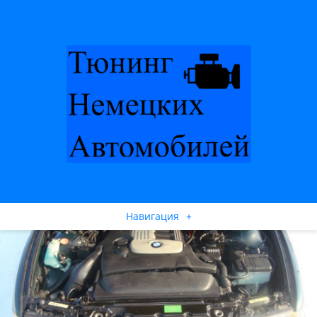
Навигация
+