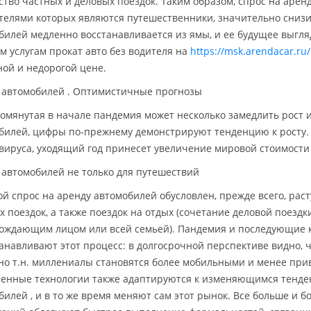
ство частных и деловых поездок. Таким образом, спрос на арен
телями которых являются путешественники, значительно снизи
билей медленно восстанавливается из ямы, и ее будущее выгля
м услугам прокат авто без водителя на
https://msk.arendacar.ru/
ной и недорогой цене.
 автомобилей . Оптимистичные прогнозы
помянутая в начале пандемия может несколько замедлить рост
билей, цифры по-прежнему демонстрируют тенденцию к росту.
вируса, уходящий год принесет увеличение мировой стоимости
 автомобилей не только для путешествий
й спрос на аренду автомобилей обусловлен, прежде всего, рас
х поездок, а также поездок на отдых (сочетание деловой поездки
ождающим лицом или всей семьей). Пандемия и последующие
анавливают этот процесс: в долгосрочной перспективе видно, ч
но т.н. миллениалы становятся более мобильными и менее при
енные технологии также адаптируются к изменяющимся тенде
билей , и в то же время меняют сам этот рынок. Все больше и