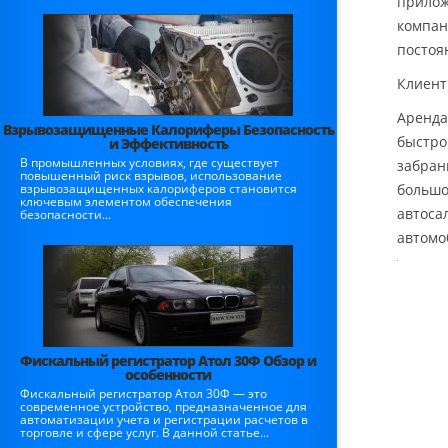
прилож
компан
постоя
Клиент
Аренда
Взрывозащищенные Калориферы Безопасность
быстро
и Эффективность
В промышленных условиях, где существует
забран
повышенный риск взрывов, использование
взрывозащищенных калориферов становится
большо
ключевым элементом обеспечения
автоса
безопасности...
автомо
Фискальный регистратор Атол 30Ф Обзор и
особенности
Фискальный регистратор Атол 30Ф — это
современное устройство, предназначенное для
автоматизации учета и регистрации расчетов в
торговле и сфере услуг. В данной статье...