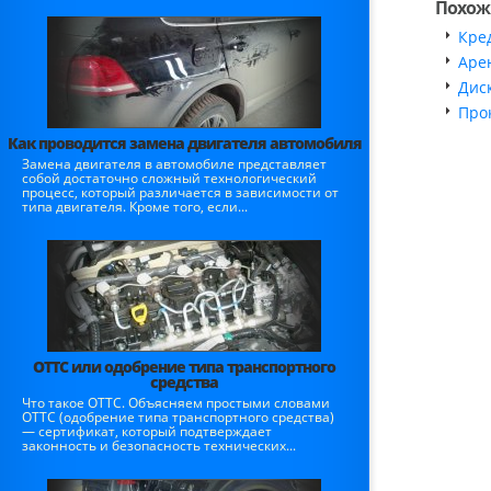
Похож
Кре
Аре
Дис
Про
Как проводится замена двигателя автомобиля
Замена двигателя в автомобиле представляет
собой достаточно сложный технологический
процесс, который различается в зависимости от
типа двигателя. Кроме того, если...
ОТТС или одобрение типа транспортного
средства
Что такое ОТТС. Объясняем простыми словами
ОТТС (одобрение типа транспортного средства)
— сертификат, который подтверждает
законность и безопасность технических...