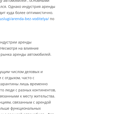
ду автомобилей , основными
лся. Однако индустрия аренды
дит куда более оптимистично.
uslugi/arenda-bez-voditelya/
по
 индустрии аренды
 Несмотря на влияние
 рынка аренды автомобилей.
тущим числом деловых и
 с отдыхом, часто с
 карантины лишь временно
то люди с разных континентов,
вязанными к месту жительства.
нциям, связанным с арендой
 больше функциональных