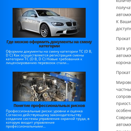
количе
получа
автомо
К Ваши
доступ
Прокат
Где можно оформить документы на смену
категории
Хотя у
Оформим документы на смену категории ТС (D B,
D C) Как осуществляется регистрация смены
автомо
категории ТС (D B, D C) Новые требования к
корона
лицензированию перевозок стали...
Прокат
Мирово
частны
сопров
приост
Понятие профессиональных рисков
особен
Профессиональные риски: уровни и оценка
Согласно действующему законодательству
Соврем
создание системы управления охраной труда, в
которую входит управление
автомо
профессиональными...