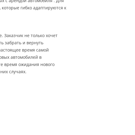
х с арендой автомобиля . Для
 которые гибко адаптируются к
 Заказчик не только хочет
ь забрать и вернуть
 настоящее время самой
овых автомобилей в
те время ожидания нового
йних случаях.