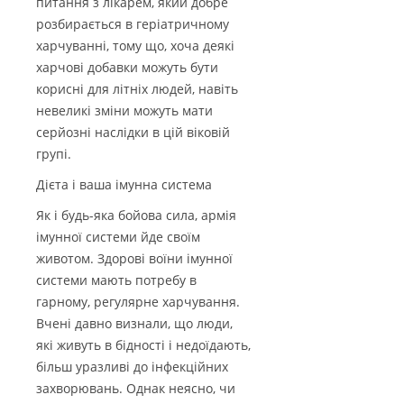
питання з лікарем, який добре
розбирається в геріатричному
харчуванні, тому що, хоча деякі
харчові добавки можуть бути
корисні для літніх людей, навіть
невеликі зміни можуть мати
серйозні наслідки в цій віковій
групі.
Дієта і ваша імунна система
Як і будь-яка бойова сила, армія
імунної системи йде своїм
животом. Здорові воїни імунної
системи мають потребу в
гарному, регулярне харчування.
Вчені давно визнали, що люди,
які живуть в бідності і недоїдають,
більш уразливі до інфекційних
захворювань. Однак неясно, чи