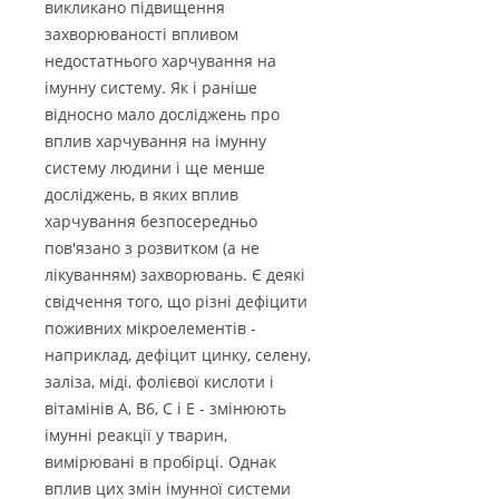
викликано підвищення
захворюваності впливом
недостатнього харчування на
імунну систему. Як і раніше
відносно мало досліджень про
вплив харчування на імунну
систему людини і ще менше
досліджень, в яких вплив
харчування безпосередньо
пов'язано з розвитком (а не
лікуванням) захворювань. Є деякі
свідчення того, що різні дефіцити
поживних мікроелементів -
наприклад, дефіцит цинку, селену,
заліза, міді, фолієвої кислоти і
вітамінів А, В6, С і Е - змінюють
імунні реакції у тварин,
вимірювані в пробірці. Однак
вплив цих змін імунної системи