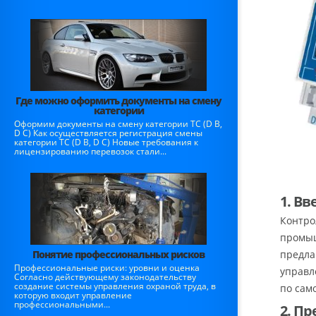
Где можно оформить документы на смену
категории
Оформим документы на смену категории ТС (D B,
D C) Как осуществляется регистрация смены
категории ТС (D B, D C) Новые требования к
лицензированию перевозок стали...
1. В
Контро
промыш
Понятие профессиональных рисков
предла
Профессиональные риски: уровни и оценка
управл
Согласно действующему законодательству
создание системы управления охраной труда, в
по сам
которую входит управление
профессиональными...
2. П