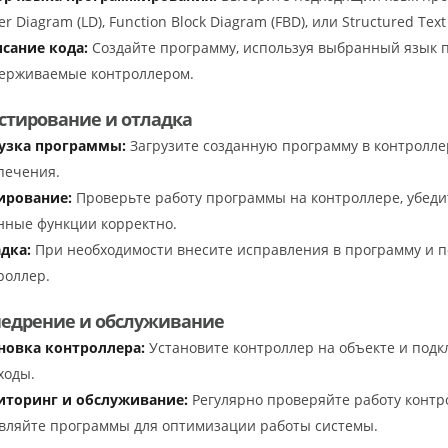
r Diagram (LD), Function Block Diagram (FBD), или Structured Text 
сание кода:
Создайте программу, используя выбранный язык 
ерживаемые контроллером.
Тестирование и отладка
узка программы:
Загрузите созданную программу в контролл
печения.
ирование:
Проверьте работу программы на контроллере, убедит
нные функции корректно.
дка:
При необходимости внесите исправления в программу и по
роллер.
Внедрение и обслуживание
новка контроллера:
Установите контроллер на объекте и под
ходы.
торинг и обслуживание:
Регулярно проверяйте работу контр
вляйте программы для оптимизации работы системы.