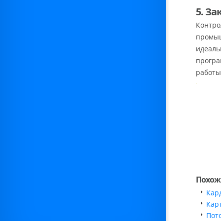
5. З
Контро
промыш
идеаль
програ
работы
Похож
Кар
Кар
Пот