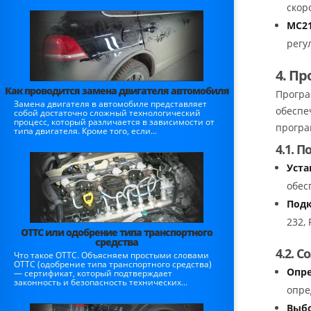
скор
МС21
регу
4. П
Как проводится замена двигателя автомобиля
Програ
Замена двигателя в автомобиле представляет
обеспе
собой достаточно сложный технологический
процесс, который различается в зависимости от
програ
типа двигателя. Кроме того, если...
4.1. 
Уста
обес
Подк
232,
ОТТС или одобрение типа транспортного
средства
4.2. 
Что такое ОТТС. Объясняем простыми словами
ОТТС (одобрение типа транспортного средства)
Опре
— сертификат, который подтверждает
законность и безопасность технических...
опре
Выбо