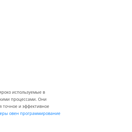
ироко используемые в
кими процессами. Они
я точное и эффективное
леры овен программирование