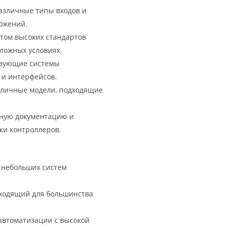
зличные типы входов и
ложений.
том высоких стандартов
сложных условиях.
твующие системы
 и интерфейсов.
зличные модели, подходящие
ную документацию и
ки контроллеров.
 небольших систем
ходящий для большинства
автоматизации с высокой