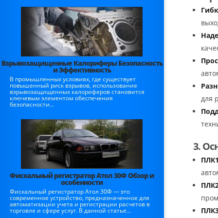
Гибк
выхо
Наде
каче
Прос
Взрывозащищенные Калориферы Безопасность
и Эффективность
авто
В промышленных условиях, где существует
повышенный риск взрывов, использование
Разн
взрывозащищенных калориферов становится
ключевым элементом обеспечения
для 
безопасности...
Подд
техн
3. О
ПЛК1
авто
Фискальный регистратор Атол 30Ф Обзор и
особенности
ПЛК2
Фискальный регистратор Атол 30Ф — это
пром
современное устройство, предназначенное для
автоматизации учета и регистрации расчетов в
ПЛК3
торговле и сфере услуг. В данной статье...