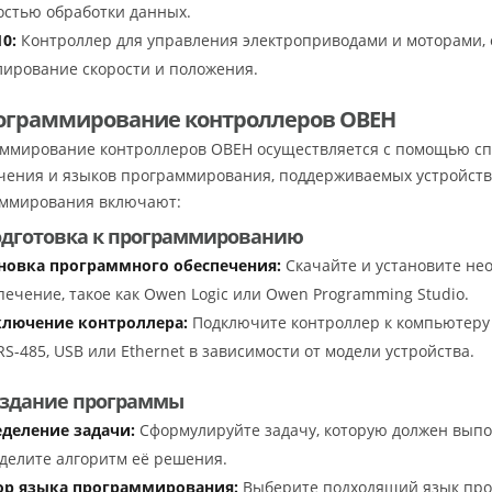
остью обработки данных.
0:
Контроллер для управления электроприводами и моторами,
лирование скорости и положения.
рограммирование контроллеров ОВЕН
ммирование контроллеров ОВЕН осуществляется с помощью сп
чения и языков программирования, поддерживаемых устройст
ммирования включают:
Подготовка к программированию
новка программного обеспечения:
Скачайте и установите не
печение, такое как Owen Logic или Owen Programming Studio.
лючение контроллера:
Подключите контроллер к компьютеру
 RS-485, USB или Ethernet в зависимости от модели устройства.
Создание программы
деление задачи:
Сформулируйте задачу, которую должен выпо
делите алгоритм её решения.
р языка программирования:
Выберите подходящий язык прог