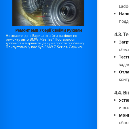
Ladde
Напи
подд
Ремонт Бмв 7 Серії Своїми Руками
4.3. 
Не знаєте, де в Бариші знайти фахівця по
ремонту авто BMW 7-Series? Постараюся
Загр
допомогти вирішити дану непросту проблему.
Припустимо, у вас був BMW 7-Series. Служив...
обес
Тест
зада
Отла
конт
4.4. 
Уста
и вы
Мони
обно