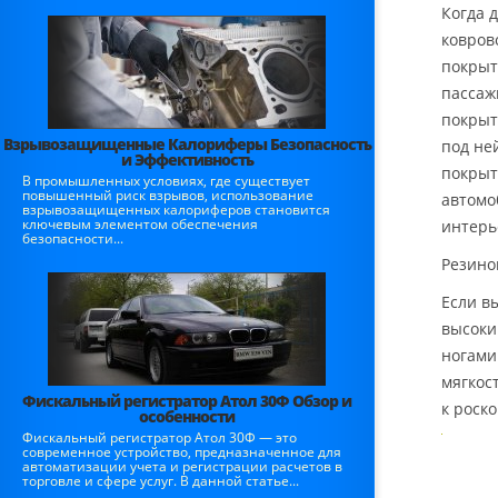
Когда 
ковров
покрыт
пассаж
покрыт
Взрывозащищенные Калориферы Безопасность
под не
и Эффективность
покрыт
В промышленных условиях, где существует
повышенный риск взрывов, использование
автомо
взрывозащищенных калориферов становится
ключевым элементом обеспечения
интерь
безопасности...
Резино
Если в
высоки
ногами
мягкос
Фискальный регистратор Атол 30Ф Обзор и
к роск
особенности
Фискальный регистратор Атол 30Ф — это
современное устройство, предназначенное для
автоматизации учета и регистрации расчетов в
торговле и сфере услуг. В данной статье...