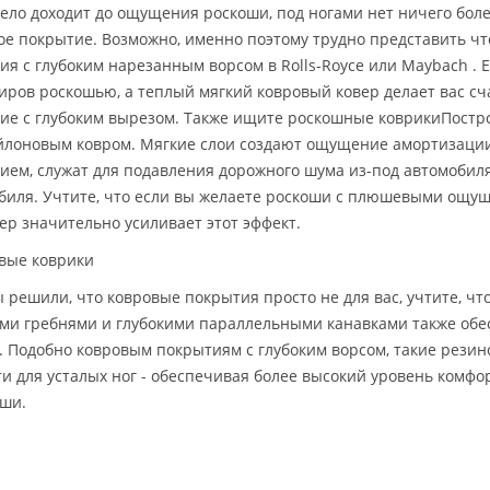
дело доходит до ощущения роскоши, под ногами нет ничего боле
ое покрытие. Возможно, именно поэтому трудно представить чт
ия с глубоким нарезанным ворсом в Rolls-Royce или Maybach . 
иров роскошью, а теплый мягкий ковровый ковер делает вас сч
ие с глубоким вырезом. Также ищите роскошные коврикиПостр
йлоновым ковром. Мягкие слои создают ощущение амортизации
ием, служат для подавления дорожного шума из-под автомобиля
биля. Учтите, что если вы желаете роскоши с плюшевыми ощу
ер значительно усиливает этот эффект.
вые коврики
ы решили, что ковровые покрытия просто не для вас, учтите, чт
ми гребнями и глубокими параллельными канавками также обе
. Подобно ковровым покрытиям с глубоким ворсом, такие рези
ти для усталых ног - обеспечивая более высокий уровень комфо
оши.