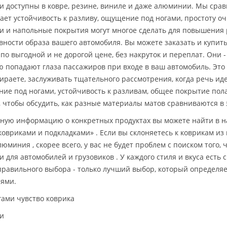
и доступны в ковре, резине, виниле и даже алюминии. Мы срав
ает устойчивость к разливу, ощущение под ногами, простоту очи
и и напольные покрытия могут многое сделать для повышения 
вности образа вашего автомобиля. Вы можете заказать и купи
по выгодной и не дорогой цене, без накруток и переплат. Они 
ю попадают глаза пассажиров при входе в ваш автомобиль. Это 
ираете, заслуживать тщательного рассмотрения, когда речь идет
ие под ногами, устойчивость к разливам, общее покрытие пола
, чтобы обсудить, как разные материалы матов сравниваются в 
ную информацию о конкретных продуктах вы можете найти в н
ковриками и подкладками» . Если вы склоняетесь к коврикам из 
люминия , скорее всего, у вас не будет проблем с поиском того,
и для автомобилей и грузовиков . У каждого стиля и вкуса есть
правильного выбора - только лучший выбор, который определя
ями.
гами чувство коврика
и