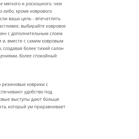
е мягкого и роскошного, чем
о-либо, кроме коврового
Если ваша цель - впечатлить
астливее, выбирайте ковровое
оен с дополнительным слоем
 и, вместе с самим ковровым
, создавая более тихий салон
щениями, более спокойный
о резиновые коврики с
спечивают удобство под
новые выступы дают больше
рта, который ум приравнивает