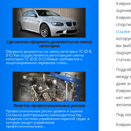
Коврик
оценив
Коврик
спорти
ссылке
котору
Где можно оформить документы на смену
вы выб
категории
Оформим документы на смену категории ТС (D B,
ощущен
D C) Как осуществляется регистрация смены
категории ТС (D B, D C) Новые требования к
статью
лицензированию перевозок стали...
Подроб
между 
даже а
Коврик
нет не
желани
Понятие профессиональных рисков
Профессиональные риски: уровни и оценка
Под но
Согласно действующему законодательству
создание системы управления охраной труда, в
которую входит управление
Коврик
профессиональными...