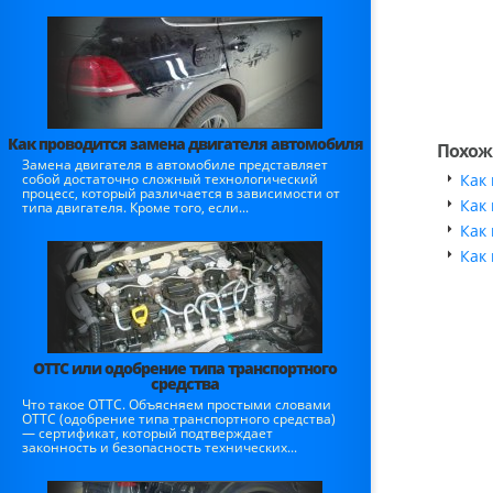
Как проводится замена двигателя автомобиля
Похож
Замена двигателя в автомобиле представляет
собой достаточно сложный технологический
Как
процесс, который различается в зависимости от
Как
типа двигателя. Кроме того, если...
Как
​Как
ОТТС или одобрение типа транспортного
средства
Что такое ОТТС. Объясняем простыми словами
ОТТС (одобрение типа транспортного средства)
— сертификат, который подтверждает
законность и безопасность технических...