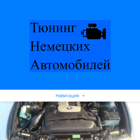
Навигация
+