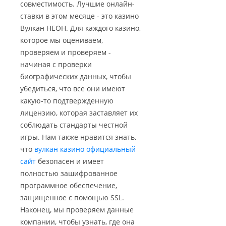
совместимость. Лучшие онлайн-
ставки в этом месяце - это казино
Вулкан НЕОН. Для каждого казино,
которое мы оцениваем,
проверяем и проверяем -
начиная с проверки
биографических данных, чтобы
убедиться, что все они имеют
какую-то подтвержденную
лицензию, которая заставляет их
соблюдать стандарты честной
игры. Нам также нравится знать,
что
вулкан казино официальный
сайт
безопасен и имеет
полностью зашифрованное
программное обеспечение,
защищенное с помощью SSL.
Наконец, мы проверяем данные
компании, чтобы узнать, где она