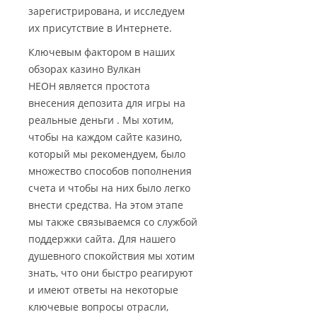
зарегистрирована, и исследуем
их присутствие в Интернете.
Ключевым фактором в наших
обзорах казино Вулкан
НЕОН является простота
внесения депозита для игры на
реальные деньги . Мы хотим,
чтобы на каждом сайте казино,
который мы рекомендуем, было
множество способов пополнения
счета и чтобы на них было легко
внести средства. На этом этапе
мы также связываемся со службой
поддержки сайта. Для нашего
душевного спокойствия мы хотим
знать, что они быстро реагируют
и имеют ответы на некоторые
ключевые вопросы отрасли,