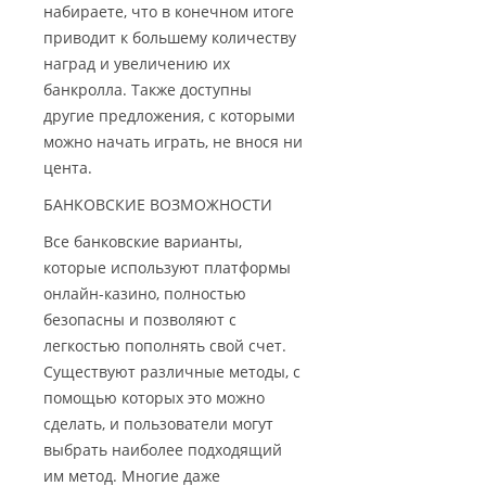
набираете, что в конечном итоге
приводит к большему количеству
наград и увеличению их
банкролла. Также доступны
другие предложения, с которыми
можно начать играть, не внося ни
цента.
БАНКОВСКИЕ ВОЗМОЖНОСТИ
Все банковские варианты,
которые используют платформы
онлайн-казино, полностью
безопасны и позволяют с
легкостью пополнять свой счет.
Существуют различные методы, с
помощью которых это можно
сделать, и пользователи могут
выбрать наиболее подходящий
им метод. Многие даже