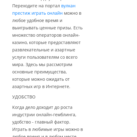
Переходите на портал
вулкан
престиж играть онлайн
можно в
любое удобное время и
выигрывать ценные призы. Есть
множество операторов онлайн-
казино, которые предоставляют
развлекательные и азартные
услуги пользователям со всего
мира. Здесь мы рассмотрим
основные преимущества,
которые можно ожидать от
азартных игр в Интернете.
УДОБСТВО
Когда дело доходит до роста
индустрии онлайн-гемблинга,
удобство - главный фактор.
Играть в любимые игры можно в
любое время и в любом месте.