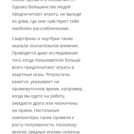
Однако большинство людей
предпочитают играть, не выходя
из дома, где они чувствуют себя
наиболее расслабленными.
Смартфоны и ноутбуки также
оказали значительное влияние.
Проводятся даже исследования
того, когда пользователи больше
всего предпочитают играть в
азартные игры. Результаты,
кажется, указывают на
промежуточное время, например,
когда вы едете на работу,
ожидаете друга или назначены
на прием. Настольные
компьютеры также привели к
росту популярности, поскольку
многие заядлые игроки склонны