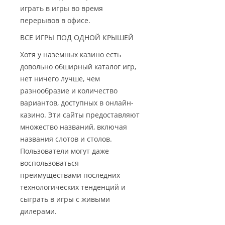
играть в игры во время
перерывов в офисе.
ВСЕ ИГРЫ ПОД ОДНОЙ КРЫШЕЙ
Хотя у наземных казино есть
довольно обширный каталог игр,
нет ничего лучше, чем
разнообразие и количество
вариантов, доступных в онлайн-
казино. Эти сайты предоставляют
множество названий, включая
названия слотов и столов.
Пользователи могут даже
воспользоваться
преимуществами последних
технологических тенденций и
сыграть в игры с живыми
дилерами.