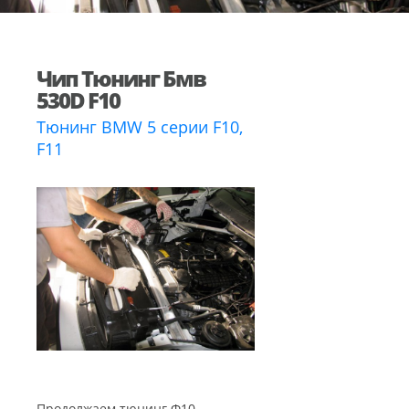
Чип Тюнинг Бмв
530D F10
Тюнинг BMW 5 серии F10,
F11
Продолжаем тюнинг Ф10