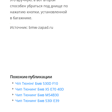
способен убраться под днище по
нажатию кнопки, установленной
в багажнике.
Источник: bmw-zapad.ru
Похожие публикации
Чіп Тюнінг Бмв 530D F10
Чип Тюнинг Бмв Х5 Е70 40D
Чип Тюнинг Бмв М54В30
Чип Тюнинг Бмв 530I Е39